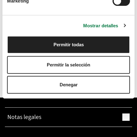
Marketing
Teléfono*
Mostrar detalles
Código postal*
Permitir todas
Usar mi ubicación actual
He leído y acepto la
política de privacidad
*
Permitir la selección
Deseo recibir comunicaciones comerciales
Enviar
Denegar
Notas legales