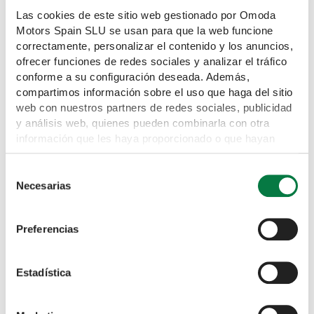
Las cookies de este sitio web gestionado por Omoda
Motors Spain SLU se usan para que la web funcione
Pide tu oferta
correctamente, personalizar el contenido y los anuncios,
ofrecer funciones de redes sociales y analizar el tráfico
conforme a su configuración deseada. Además,
compartimos información sobre el uso que haga del sitio
¿Es usted cliente privado o empresa?*
web con nuestros partners de redes sociales, publicidad
Privado
y análisis web, quienes pueden combinarla con otra
Empresa
información que les haya proporcionado o que hayan
recopilado a partir del uso que haya hecho de sus
Nombre*
servicios. Para obtener mas información puede leer
Selección
nuestra Política de cookies
Necesarias
de
https://www.omodajaecoo.es/cookies.Al pulsar “Permitir
consentimiento
Apellido*
todas” acepta su uso. También puede rechazarlas y
Preferencias
configurarlas.
Correo electrónico*
Estadística