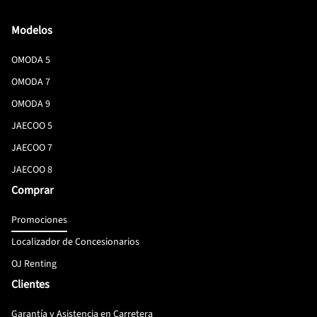
Modelos
OMODA 5
OMODA 7
OMODA 9
JAECOO 5
JAECOO 7
JAECOO 8
Comprar
Promociones
Localizador de Concesionarios
OJ Renting
Clientes
Garantía y Asistencia en Carretera