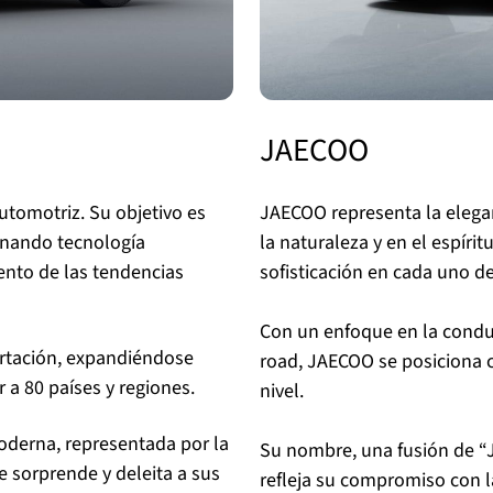
JAECOO
tomotriz. Su objetivo es
JAECOO representa la elegan
ionando tecnología
la naturaleza y en el espíri
ento de las tendencias
sofisticación en cada uno d
Con un enfoque en la condu
rtación, expandiéndose
road, JAECOO se posiciona c
a 80 países y regiones.
nivel.
oderna, representada por la
Su nombre, una fusión de “J
 sorprende y deleita a sus
refleja su compromiso con l