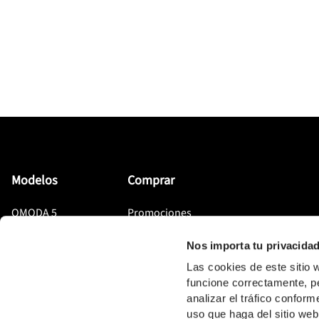
principales concesi
Modelos
Comprar
OMODA 5
Promociones
OMODA 7
Localizador de Concesionarios
Nos importa tu privacida
OMODA 9
OJ Renting
Las cookies de este siti
funcione correctamente, pe
JAECOO 5
analizar el tráfico confo
JAECOO 7
uso que haga del sitio web