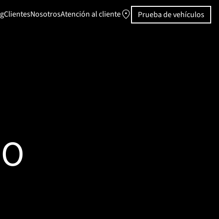
ng
Clientes
Nosotros
Atención al cliente
Prueba de vehículos
OO