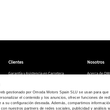
onarios, llevando lo mejor de la tecnología automotriz a ca
Clientes
Nosotros
Garantía y Asistencia en Carretera
Acerca de O
Servicios, recambios y accesorios
OJ-Universe
d
Preguntas Frecuentes
Prensa
o web gestionado por Omoda Motors Spain SLU se usan para que 
rsonalizar el contenido y los anuncios, ofrecer funciones de re
Manuales
OJ España
rme a su configuración deseada. Además, compartimos informació
OJ Club
OJ Club
 con nuestros partners de redes sociales, publicidad y análisis 