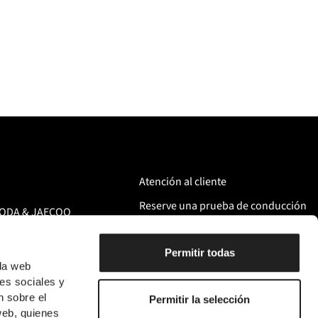
da rincón del mundo.
Atención al cliente
Reserve una prueba de conducción
MODA & JAECOO
Permitir todas
la web
des sociales y
n sobre el
Permitir la selección
web, quienes