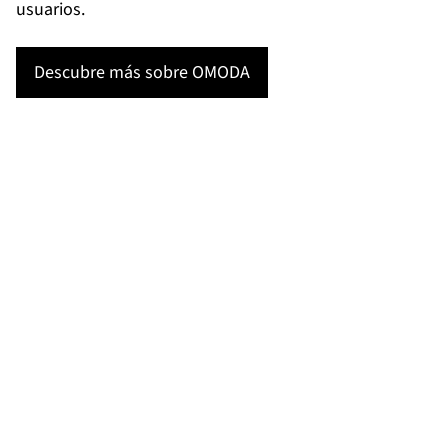
usuarios.
Descubre más sobre OMODA
Somos 
Creemos q
Con OMODA & JAECOO, no so
emociones de nuestros