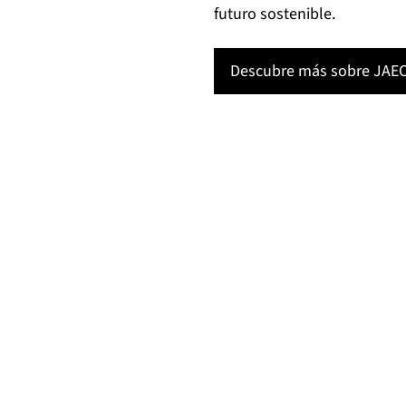
futuro sostenible.
Descubre más sobre JAE
OMODA & JAECOO Motor
ue la movilidad del futuro es sostenible, inteligente y em
lo fabricamos vehículos; creamos experiencias únicas que 
 clientes. Nos expandimos globalmente desde Madrid y es