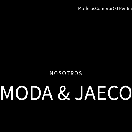
Modelos
Comprar
OJ Renti
NOSOTROS
MODA & JAEC