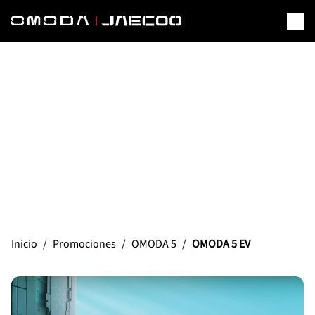
OMODA 5 EV PROMOCIÓN
Conecta con lo que te mueve
Inicio
/
Promociones
/
OMODA 5
/
OMODA 5 EV