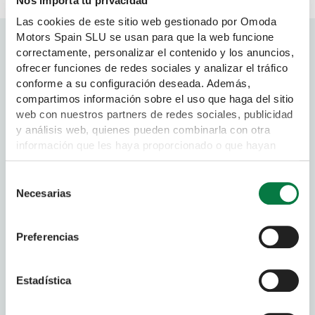
Nos importa tu privacidad
Las cookies de este sitio web gestionado por Omoda
Motors Spain SLU se usan para que la web funcione
Pide tu oferta
correctamente, personalizar el contenido y los anuncios,
ofrecer funciones de redes sociales y analizar el tráfico
conforme a su configuración deseada. Además,
compartimos información sobre el uso que haga del sitio
¿Es usted cliente privado o empresa?*
web con nuestros partners de redes sociales, publicidad
y análisis web, quienes pueden combinarla con otra
Privado
información que les haya proporcionado o que hayan
Empresa
recopilado a partir del uso que haya hecho de sus
Nombre*
servicios. Para obtener mas información puede leer
Selección
nuestra Política de cookies
Necesarias
de
https://www.omodajaecoo.es/cookies.Al pulsar “Permitir
consentimiento
todas” acepta su uso. También puede rechazarlas y
Apellido*
Preferencias
configurarlas.
Estadística
Teléfono*