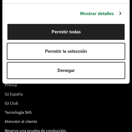
Garantía y Asistencia en Carretera
Servicios, recambios y accesorios
Mostrar detalles
Preguntas Frecuentes
Manuales
Permitir todas
OJ Club
OJ Tips
Permitir la selección
Nosotros
Acerca de OMODA & JAECOO
Denegar
OJ-Universe
Prensa
OJ España
OJ Club
Tecnología SHS
Atención al cliente
Reserve una prueba de conducción