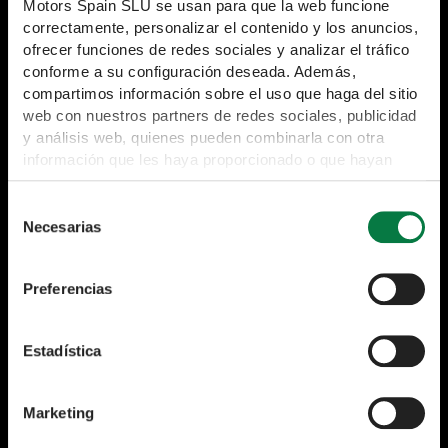
Motors Spain SLU se usan para que la web funcione
correctamente, personalizar el contenido y los anuncios,
Modelos
ofrecer funciones de redes sociales y analizar el tráfico
conforme a su configuración deseada. Además,
OMODA 5
compartimos información sobre el uso que haga del sitio
web con nuestros partners de redes sociales, publicidad
OMODA 7
y análisis web, quienes pueden combinarla con otra
OMODA 9
información que les haya proporcionado o que hayan
recopilado a partir del uso que haya hecho de sus
JAECOO 5
servicios. Para obtener mas información puede leer
Selección
JAECOO 7
nuestra Política de cookies
Necesarias
de
JAECOO 8
https://www.omodajaecoo.es/cookies.Al pulsar “Permitir
consentimiento
todas” acepta su uso. También puede rechazarlas y
Comprar
Preferencias
configurarlas.
Promociones
Localizador de Concesionarios
Estadística
OJ Renting
Clientes
Marketing