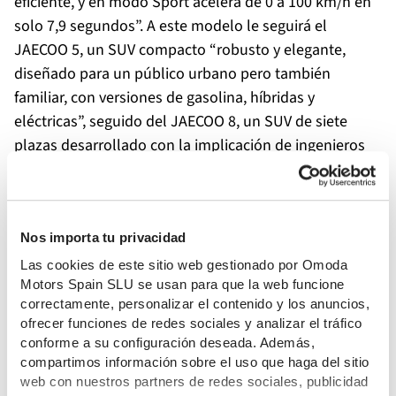
eficiente, y en modo Sport acelera de 0 a 100 km/h en
solo 7,9 segundos”. A este modelo le seguirá el
JAECOO 5, un SUV compacto “robusto y elegante,
diseñado para un público urbano pero también
familiar, con versiones de gasolina, híbridas y
eléctricas”, seguido del JAECOO 8, un SUV de siete
plazas desarrollado con la implicación de ingenieros
en Alemania para afinar la adaptación al gusto
europeo. El OMODA 7 llegará como un crossover de
diseño futurista, con equipamiento muy completo y
Nos importa tu privacidad
tecnologías avanzadas como el asistente de
aparcamiento remoto (RPA). De cara a 2026, la marca
Las cookies de este sitio web gestionado por Omoda
Motors Spain SLU se usan para que la web funcione
incorporará el OMODA 3 100% eléctrico, “un modelo
correctamente, personalizar el contenido y los anuncios,
más compacto, pensado para cubrir la creciente
ofrecer funciones de redes sociales y analizar el tráfico
demanda de vehículos eléctricos en Europa”.
conforme a su configuración deseada. Además,
compartimos información sobre el uso que haga del sitio
Shawn Xu subrayó que la estrategia de OMODA &
web con nuestros partners de redes sociales, publicidad