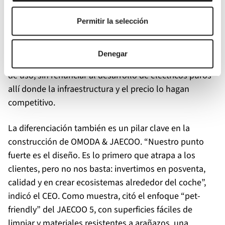
ofrece al cliente lo mejor de los dos mundos:
eficiencia, autonomía y una experiencia de conducción
Permitir la selección
muy satisfactoria”. En este sentido, defendió la
propuesta híbrida como solución inmediata para el
Denegar
cliente europeo, tanto por coste como por experiencia
de uso, sin renunciar al desarrollo de eléctricos puros
allí donde la infraestructura y el precio lo hagan
competitivo.
La diferenciación también es un pilar clave en la
construcción de OMODA & JAECOO. “Nuestro punto
fuerte es el diseño. Es lo primero que atrapa a los
clientes, pero no nos basta: invertimos en posventa,
calidad y en crear ecosistemas alrededor del coche”,
indicó el CEO. Como muestra, citó el enfoque “pet-
friendly” del JAECOO 5, con superficies fáciles de
limpiar y materiales resistentes a arañazos, una