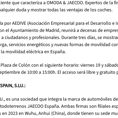
ficiente que caracteriza a OMODA & JAECOO. Expertos de la 
ualquier duda y mostrar todas las ventajas de los coches.
a por AEDIVE (Asociación Empresarial para el Desarrollo e 
con el Ayuntamiento de Madrid, reunirá a decenas de empres
 a ciudadanos y profesionales. Durante tres días, se mostrar
arga, servicios energéticos y nuevas formas de movilidad c
la movilidad eléctrica en España.
a Plaza de Colón con el siguiente horario: viernes 19 y sába
ptiembre de 10:00 a 15:00h. El acceso será libre y gratuito p
PAIN, S.LU.:
, es una sociedad que integra la marca de automóviles 
n todoterrenos JAECOO España. Ambas firmas son filiales 
s en 2023 en Wuhu, Anhui (China), donde tienen su sede m