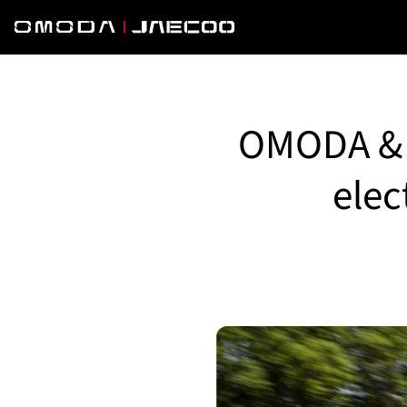
OMODA & J
elec