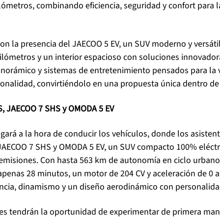
lómetros, combinando eficiencia, seguridad y confort para 
on la presencia del JAECOO 5 EV, un SUV moderno y versáti
lómetros y un interior espacioso con soluciones innovadora
anorámico y sistemas de entretenimiento pensados para la v
onalidad, convirtiéndolo en una propuesta única dentro d
S, JAECOO 7 SHS y OMODA 5 EV
egará a la hora de conducir los vehículos, donde los asiste
AECOO 7 SHS y OMODA 5 EV, un SUV compacto 100% eléctric
o emisiones. Con hasta 563 km de autonomía en ciclo urbano
apenas 28 minutos, un motor de 204 CV y aceleración de 0 
ncia, dinamismo y un diseño aerodinámico con personalida
ntes tendrán la oportunidad de experimentar de primera ma