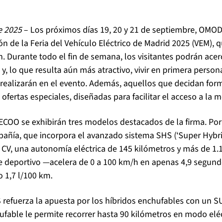
e 2025
– Los próximos días 19, 20 y 21 de septiembre, OMO
n de la Feria del Vehículo Eléctrico de Madrid 2025 (VEM), q
. Durante todo el fin de semana, los visitantes podrán ace
y, lo que resulta aún más atractivo, vivir en primera perso
 realizarán en el evento. Además, aquellos que decidan form
ofertas especiales, diseñadas para facilitar el acceso a la mo
COO se exhibirán tres modelos destacados de la firma. Por
mpañía, que incorpora el avanzado sistema SHS (‘Super Hybr
CV, una autonomía eléctrica de 145 kilómetros y más de 1.
de deportivo —acelera de 0 a 100 km/h en apenas 4,9 segundos
 1,7 l/100 km.
 refuerza la apuesta por los híbridos enchufables con un S
fable le permite recorrer hasta 90 kilómetros en modo eléc