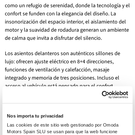
como un refugio de serenidad, donde la tecnología y el
confort se funden con la elegancia del diseño. La
insonorización del espacio interior, el aislamiento del
motor y la suavidad de rodadura generan un ambiente
de calma que invita a disfrutar del silencio.
Los asientos delanteros son auténticos sillones de
lujo: ofrecen ajuste eléctrico en 8+4 direcciones,
funciones de ventilación y calefacción, masaje
integrado y memoria de tres posiciones. Incluso el
acceso al vehículo está pensado para el confort,
gracias a la posición de bienvenida, que retrae el
asiento automáticamente al abrir la puerta para
facilitar la entrada y salida.
Nos importa tu privacidad
El conductor cuenta con un reposacabezas con audio
Las cookies de este sitio web gestionado por Omoda
Motors Spain SLU se usan para que la web funcione
integrado, una innovación que permite disfrutar de