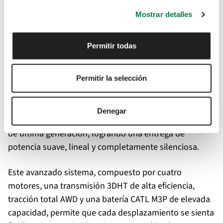
sobresaliente
Mostrar detalles
Bajo su refinada carrocería, el OMODA 9 SHS esconde
una joya tecnológica: el ‘Super Hybrid System’ (SHS),
Permitir todas
un sistema de propulsión híbrido enchufable diseñado
no solo para ofrecer cifras impresionantes, sino para
Permitir la selección
elevar la experiencia de confort a un nivel superior. Su
funcionamiento, prácticamente imperceptible,
combina el empuje instantáneo de tres motores
Denegar
eléctricos con la eficiencia de un motor de combustión
de última generación, logrando una entrega de
potencia suave, lineal y completamente silenciosa.
Este avanzado sistema, compuesto por cuatro
motores, una transmisión 3DHT de alta eficiencia,
tracción total AWD y una batería CATL M3P de elevada
capacidad, permite que cada desplazamiento se sienta