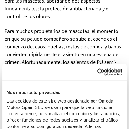
para las mascotas, abordando dos aspectos
fundamentales: la protección antibacteriana y el
control de los olores.
Para muchos propietarios de mascotas, el momento
en que su peludo compañero se sube al coche es el
comienzo del caos: huellas, restos de comida y babas
convierten rápidamente el asiento en una escena del
crimen. Afortunadamente, los asientos de PU semi-
silicona de Amway del JAECOO 5 reducen
considerablemente estas preocupaciones. El material
cuenta con propiedades antibacterianas de larga
Nos importa tu privacidad
duración y ha superado la prueba internacional de
antibacterianos ISO 22196-2011, con una tasa de
Las cookies de este sitio web gestionado por Omoda
Motors Spain SLU se usan para que la web funcione
inhibición superior al 99,9% frente a las bacterias más
correctamente, personalizar el contenido y los anuncios,
comunes.
ofrecer funciones de redes sociales y analizar el tráfico
conforme a su configuración deseada. Además,