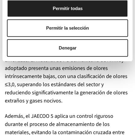
para la salud de las mascotas?
Permitir todas
Peligros invisibles como el formaldehído y los COV
(compuesto orgánico volátil) pueden permanecer
Permitir la selección
silenciosamente en el interior de un vehículo. El
meticuloso enfoque del JAECOO 5 para el control de
Denegar
olores está diseñado precisamente para eliminar estas
amenazas. El material de PU semisilicona de Amway
adoptado presenta unas emisiones de olores
intrínsecamente bajas, con una clasificación de olores
≤3,0, superando los estándares del sector y
reduciendo significativamente la generación de olores
extraños y gases nocivos.
Además, el JAECOO 5 aplica un control riguroso
durante el proceso de almacenamiento de los
materiales, evitando la contaminación cruzada entre