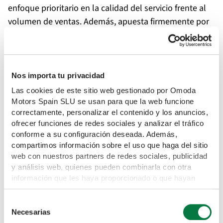
enfoque prioritario en la calidad del servicio frente al
volumen de ventas. Además, apuesta firmemente por
la innovación tecnológica con soluciones de seguridad
inteligente de última generación
Diferenciación de marca e innovación tecnológica
Nos importa tu privacidad
Las cookies de este sitio web gestionado por Omoda
OMODA & JAECOO ha sabido trasladar a la perfección
Motors Spain SLU se usan para que la web funcione
esta filosofía de servicio al cliente a los mercados
correctamente, personalizar el contenido y los anuncios,
ofrecer funciones de redes sociales y analizar el tráfico
internacionales, integrando la estrategia del grupo con
conforme a su configuración deseada. Además,
un enfoque local. En España, la marca cuenta con su
compartimos información sobre el uso que haga del sitio
propio centro de recambios en Azuqueca de Henares
web con nuestros partners de redes sociales, publicidad
(Guadalajara), lo que permite garantizar la entrega de
y análisis web, quienes pueden combinarla con otra
información que les haya proporcionado o que hayan
piezas en un plazo de 24 horas a cualquier punto de la
recopilado a partir del uso que haya hecho de sus
península, asegurando así un servicio posventa ágil y
servicios. Para obtener mas información puede leer
Selección
eficiente.
nuestra Política de cookies
Necesarias
de
https://www.omodajaecoo.es/cookies.Al pulsar “Permitir